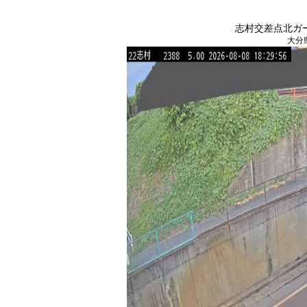
志村交差点北ガード下
大分